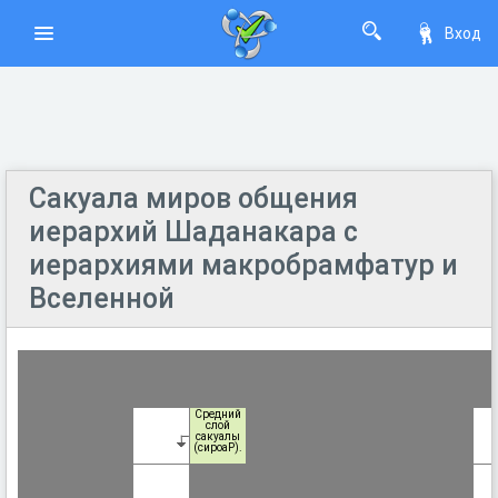
Вход
Сакуала миров общения
иерархий Шаданакара с
иерархиями макробрамфатур и
Вселенной
Средний
слой
сакуалы
(сироаР).