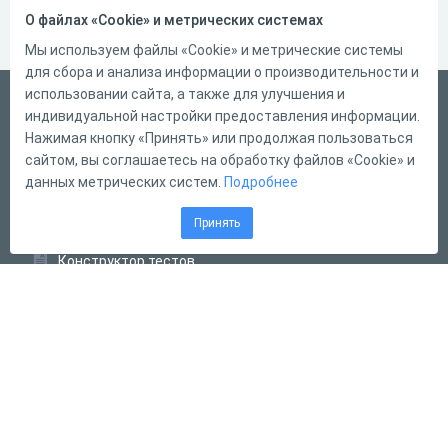
О файлах «Cookie» и метрических системах
Мы используем файлы «Cookie» и метрические системы
для сбора и анализа информации о производительности и
использовании сайта, а также для улучшения и
Русский
индивидуальной настройки предоставления информации.
Справка
Нажимая кнопку «Принять» или продолжая пользоваться
сайтом, вы соглашаетесь на обработку файлов «Cookie» и
Форма обратной связи
данных метрических систем.
Подробнее
Контакты
Принять
Тарифы
Конструктор тестов
Конструктор опросов
Конструктор кроссвордов
Диалоговые тренажёры
Комплексные задания
Система Дистанционного Обучения