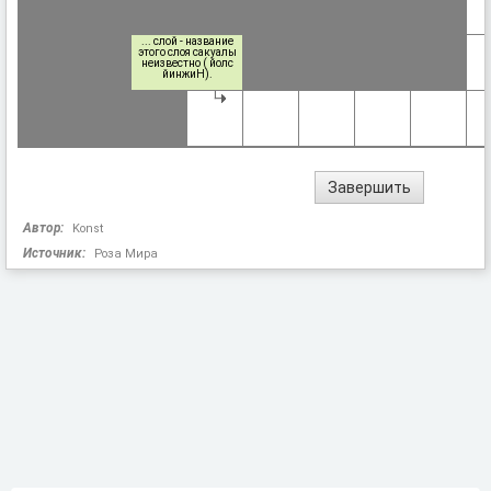
... слой - название
этого слоя сакуалы
неизвестно ( йолс
йинжиН).
Автор:
Konst
Источник:
Роза Мира