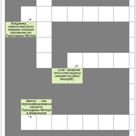
Владимир ... -
именно ему было
первому показано
низлияние сил
Приснодевы Матери
в Шаданакар
(веьволоС
римидалВ).
... слой - название
этого слоя сакуалы
неизвестно (йолс
йинхреВ).
Звента-... - она
персонифицированная
личность
Приснодевы Матери
в Шаданакаре
(анатневС-атневЗ).