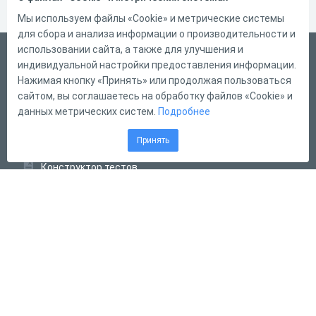
Мы используем файлы «Cookie» и метрические системы
для сбора и анализа информации о производительности и
использовании сайта, а также для улучшения и
Русский
индивидуальной настройки предоставления информации.
Справка
Нажимая кнопку «Принять» или продолжая пользоваться
сайтом, вы соглашаетесь на обработку файлов «Cookie» и
Форма обратной связи
данных метрических систем.
Подробнее
Контакты
Принять
Тарифы
Конструктор тестов
Конструктор опросов
Конструктор кроссвордов
Диалоговые тренажёры
Комплексные задания
Система Дистанционного Обучения