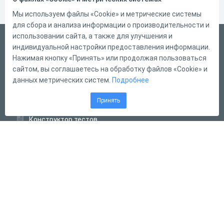
Мы используем файлы «Cookie» и метрические системы
для сбора и анализа информации о производительности и
использовании сайта, а также для улучшения и
Русский
индивидуальной настройки предоставления информации.
Справка
Нажимая кнопку «Принять» или продолжая пользоваться
сайтом, вы соглашаетесь на обработку файлов «Cookie» и
Форма обратной связи
данных метрических систем.
Подробнее
Контакты
Принять
Тарифы
Конструктор тестов
Конструктор опросов
Конструктор кроссвордов
Диалоговые тренажёры
Комплексные задания
Система Дистанционного Обучения