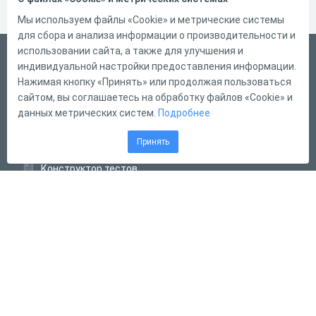
Мы используем файлы «Cookie» и метрические системы
для сбора и анализа информации о производительности и
использовании сайта, а также для улучшения и
Русский
индивидуальной настройки предоставления информации.
Справка
Нажимая кнопку «Принять» или продолжая пользоваться
сайтом, вы соглашаетесь на обработку файлов «Cookie» и
Форма обратной связи
данных метрических систем.
Подробнее
Контакты
Принять
Тарифы
Конструктор тестов
Конструктор опросов
Конструктор кроссвордов
Диалоговые тренажёры
Комплексные задания
Система Дистанционного Обучения