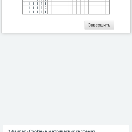
1
1
1
1
1
1
1
1
1
1
2
1
1
1
1
1
О файлах «Cookie» и метрических системах