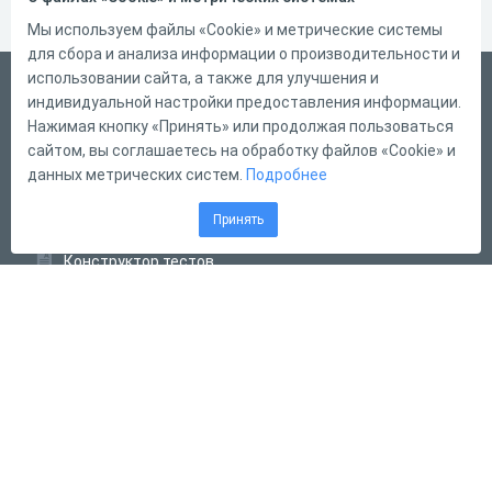
Мы используем файлы «Cookie» и метрические системы
для сбора и анализа информации о производительности и
использовании сайта, а также для улучшения и
Русский
индивидуальной настройки предоставления информации.
Справка
Нажимая кнопку «Принять» или продолжая пользоваться
сайтом, вы соглашаетесь на обработку файлов «Cookie» и
Форма обратной связи
данных метрических систем.
Подробнее
Контакты
Принять
Тарифы
Конструктор тестов
Конструктор опросов
Конструктор кроссвордов
Диалоговые тренажёры
Комплексные задания
Система Дистанционного Обучения