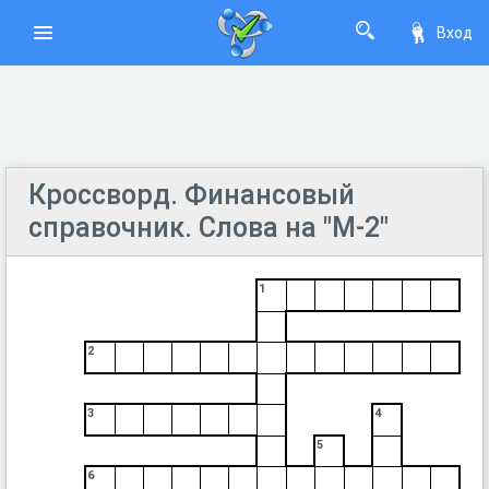
Вход
Кроссворд. Финансовый
справочник. Слова на "М-2"
1
2
3
4
5
6