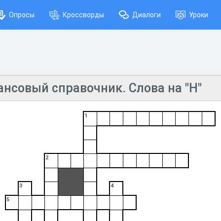
Опросы
Кроссворды
Диалоги
Уроки
нсовый справочник. Слова на "Н"
1
2
3
4
5