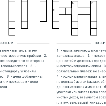
6
7
8
ИЗОНТАЛИ
ПО ВЕР
вание капиталов, путем
1.
- наука, занимающаяся изу
инвестированием прибыли.
2.
денежных знаков.
2.
- недос
 векселедателю со стороны
ценностей и денежных средст
стовании векселя.
5.
-
инвентаризационной описи.
3
и стандарту, условиям
обязательный платеж, не внес
ию.
8.
- цена, добавленная
4.
- официальная нарицательн
 или продавцом к цене
на ценных бумагах (акциях, обл
теля.
денежных знаках и монетах.
6
упаковки или чистая цена тов
чистый доход за вычетом всех
платеж, взимаемый государст