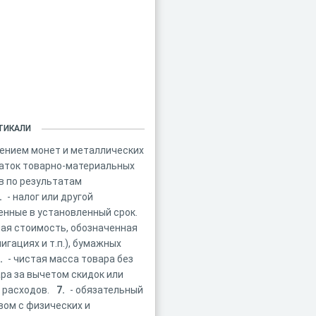
ТИКАЛИ
чением монет и металлических
таток товарно-материальных
в по результатам
.
- налог или другой
енные в установленный срок.
ая стоимость, обозначенная
игациях и т.п.), бумажных
.
- чистая масса товара без
ара за вычетом скидок или
 расходов.
7.
- обязательный
вом с физических и