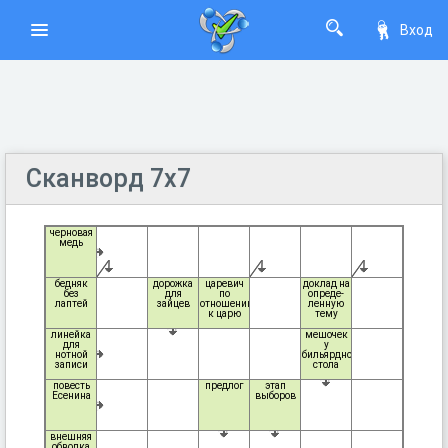
Вход
Сканворд 7х7
черновая
медь
бедняк
дорожка
царевич
доклад на
без
для
по
опреде-
лаптей
зайцев
отношению
ленную
к царю
тему
линейка
мешочек
для
у
нотной
бильярдного
записи
стола
повесть
предлог
этап
Есенина
выборов
внешняя
обводка