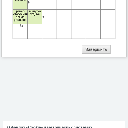
равно-
минутка
сторонний
отдыха
прямо-
угольник
О файлах «Cookie» и метрических системах