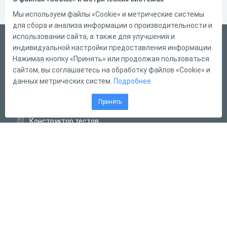
Мы используем файлы «Cookie» и метрические системы
для сбора и анализа информации о производительности и
использовании сайта, а также для улучшения и
Русский
индивидуальной настройки предоставления информации.
Справка
Нажимая кнопку «Принять» или продолжая пользоваться
сайтом, вы соглашаетесь на обработку файлов «Cookie» и
Форма обратной связи
данных метрических систем.
Подробнее
Контакты
Принять
Тарифы
Конструктор тестов
Конструктор опросов
Конструктор кроссвордов
Диалоговые тренажёры
Комплексные задания
Система Дистанционного Обучения