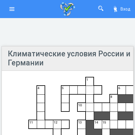
Вход
Климатические условия России и
Германии
1
4
5
6
8
10
11
12
13
14
15