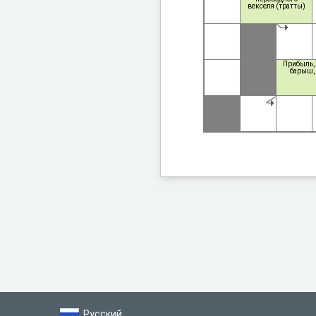
продукт.
векселя (тратты)
Прибыль, 
барыш, 
Русский