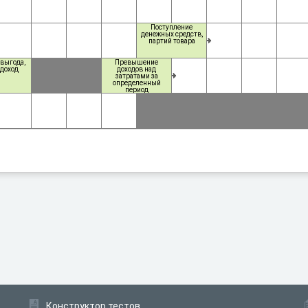
Поступление
денежных средств,
партий товара
выгода,
Превышение
доход
доходов над
затратами за
определенный
период
предпринимательской
деятельности
Конструктор тестов