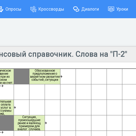
Опросы
Кроссворды
Диалоги
Уроки
совый справочник. Слова на "П-2"
ическое
Обоснованное
вание
предположение о
 при их
вероятном развитии
ярном
событий, ситуации
 на счет.
тельная
 оплата
 услуг в
й суммы
жа,
щаяся
Ситуация,
тией
произошедшие
ующей
ранее и являющ.
оплаты
примером для
аналог. случаев.