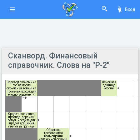
Вход
Сканворд. Финансовый
справочник. Слова на "Р-2"
Перевод экономики
Денежная
гос-ва после
единица
окончания войны на
России.
произ-во продукции
мирного времени.
Кредит. политика,
преслед. огранич.
получ. кредита для
предотвращения
утечки за границу,
избежания краха
Обратное
банков и
требование о
инфляционных
возмещении
процессов.
уплаченной суммы.