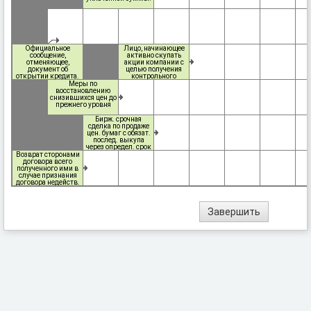
Официальное
Лицо, начинающее
сообщение,
активно скупать
отменяющее,
акции компании с
документ об
целью получения
открытии кредита.
контрольного
пакета.
Меры по
восстановлению
снизившихся цен до
прежнего уровня
Бирж. срочная
сделка по продаже
цен. бумаг с обязат.
послед. выкупа
через определ. срок
по новому, более
Возврат сторонами
высокому курсу.
договора всего
полученного ими в
случае признания
договора недейств.