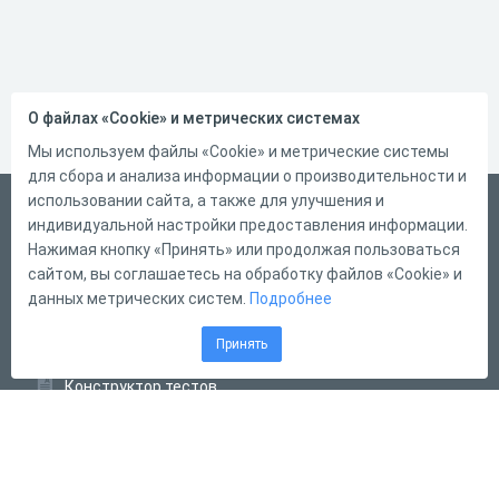
О файлах «Cookie» и метрических системах
Мы используем файлы «Cookie» и метрические системы
для сбора и анализа информации о производительности и
использовании сайта, а также для улучшения и
Русский
индивидуальной настройки предоставления информации.
Справка
Нажимая кнопку «Принять» или продолжая пользоваться
сайтом, вы соглашаетесь на обработку файлов «Cookie» и
Форма обратной связи
данных метрических систем.
Подробнее
Контакты
Принять
Тарифы
Конструктор тестов
Конструктор опросов
Конструктор кроссвордов
Диалоговые тренажёры