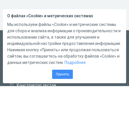
О файлах «Cookie» и метрических системах
Мы используем файлы «Cookie» и метрические системы
для сбора и анализа информации о производительности и
использовании сайта, а также для улучшения и
Русский
индивидуальной настройки предоставления информации.
Справка
Нажимая кнопку «Принять» или продолжая пользоваться
сайтом, вы соглашаетесь на обработку файлов «Cookie» и
Форма обратной связи
данных метрических систем.
Подробнее
Контакты
Принять
Тарифы
Конструктор тестов
Конструктор опросов
Конструктор кроссвордов
Диалоговые тренажёры
Комплексные задания