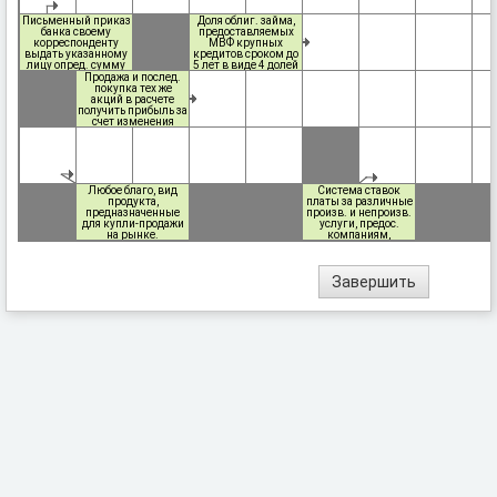
Письменный приказ
Доля облиг. займа,
банка своему
предоставляемых
корреспонденту
МВФ крупных
выдать указанному
кредитов сроком до
лицу опред. сумму
5 лет в виде 4 долей
денег.
всего кредита
Продажа и послед.
покупка тех же
акций в расчете
получить прибыль за
счет изменения
курса этих акций.
Любое благо, вид
Система ставок
продукта,
платы за различные
предназначенные
произв. и непроизв.
для купли-продажи
услуги, предос.
на рынке.
компаниям,
организациям,
фирмам и
учреждениям.