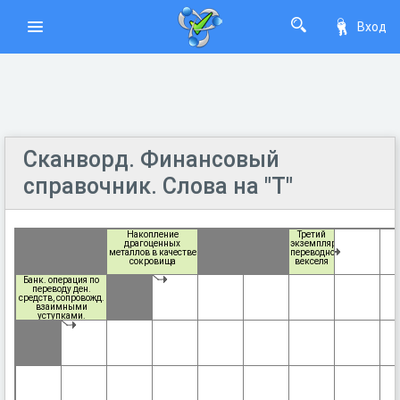
Вход
Сканворд. Финансовый
справочник. Слова на "Т"
Накопление
Третий
драгоценных
экземпляр
металлов в качестве
переводного
сокровища
векселя
Банк. операция по
переводу ден.
средств, сопровожд.
взаимными
уступками.