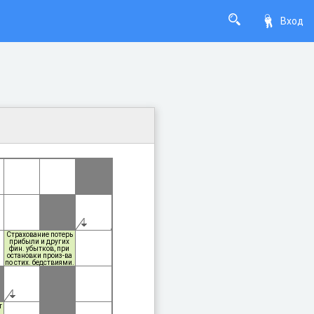
Вход
Страхование потерь
прибыли и других
фин. убытков, при
остановки произ-ва
по стих. бедствиями.
т