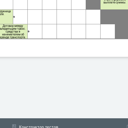
выплате суммы.
единица
ля.
Договор между
владельцем транс.
средства и
нанимателем об
аренде транспорта.
средства или его
части на
определенный срок
или рейс.
Конструктор тестов