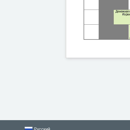
Денежная 
Израи
Русский