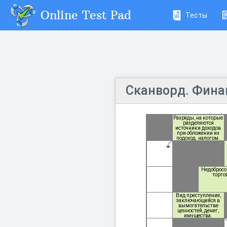
Online Test Pad
Тесты
Сканворд. Фина
Разряды, на которые
разделяются
источники доходов
при обложении их
подоход. налогом.
Недобросо
торго
Вид преступления,
заключающийся в
вымогательстве
ценностей, денег,
имущества.