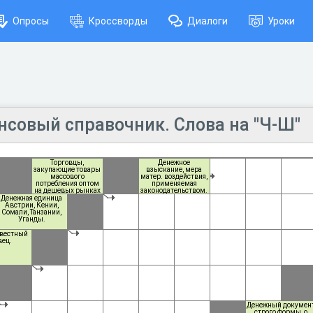
Опросы
Кроссворды
Диалоги
Уроки
нсовый справочник. Слова на "Ч-Ш"
Торговцы,
Денежное
закупающие товары
взыскание, мера
массового
матер. воздействия,
потребления оптом
применяемая
на дешевых рынках
законодательством.
и снабжающие ими
Денежная единица
мелкооптовый и
Австрии, Кении,
розничный рынок.
Сомали, Танзании,
Уганды.
вестный
вец.
Денежный докумен
строго формы, о