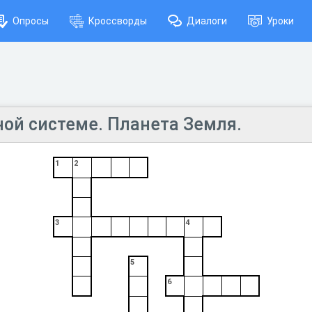
Опросы
Кроссворды
Диалоги
Уроки
ной системе. Планета Земля.
1
2
3
4
5
6