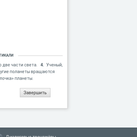
ТИКАЛИ
о две части света.
4.
Ученый,
ругие поланеты вращаются
лочка» планеты.