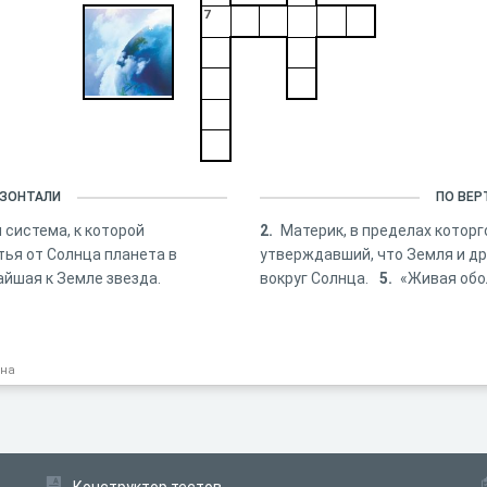
7
ИЗОНТАЛИ
ПО ВЕР
 система, к которой
2.
Материк, в пределах которг
тья от Солнца планета в
утверждавший, что Земля и д
йшая к Земле звезда.
вокруг Солнца.
5.
«Живая обо
вна