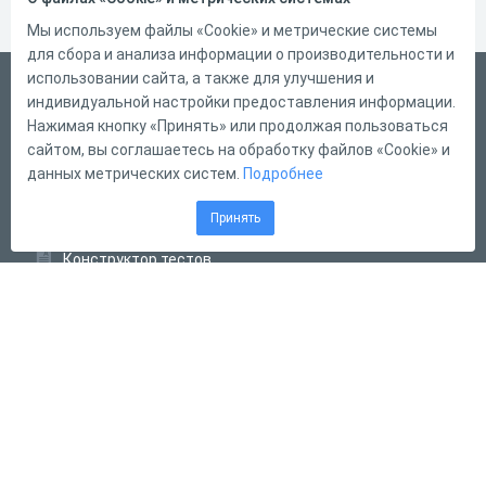
Мы используем файлы «Cookie» и метрические системы
для сбора и анализа информации о производительности и
использовании сайта, а также для улучшения и
Русский
индивидуальной настройки предоставления информации.
Справка
Нажимая кнопку «Принять» или продолжая пользоваться
сайтом, вы соглашаетесь на обработку файлов «Cookie» и
Форма обратной связи
данных метрических систем.
Подробнее
Контакты
Принять
Тарифы
Конструктор тестов
Конструктор опросов
Конструктор кроссвордов
Диалоговые тренажёры
Комплексные задания
Система Дистанционного Обучения