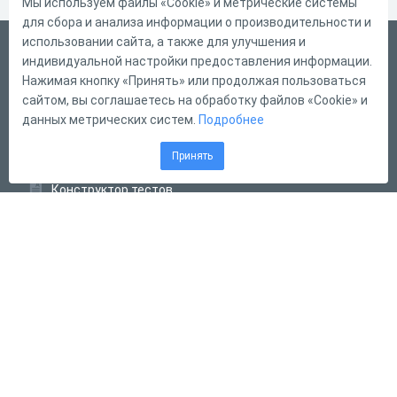
Мы используем файлы «Cookie» и метрические системы
для сбора и анализа информации о производительности и
использовании сайта, а также для улучшения и
Русский
индивидуальной настройки предоставления информации.
Справка
Нажимая кнопку «Принять» или продолжая пользоваться
сайтом, вы соглашаетесь на обработку файлов «Cookie» и
Форма обратной связи
данных метрических систем.
Подробнее
Контакты
Принять
Тарифы
Конструктор тестов
Конструктор опросов
Конструктор кроссвордов
Диалоговые тренажёры
Комплексные задания
Система Дистанционного Обучения
2011 - 2026
Online Test Pad
Соглашение об использовании
Оферта
Политика обработки персональных данных