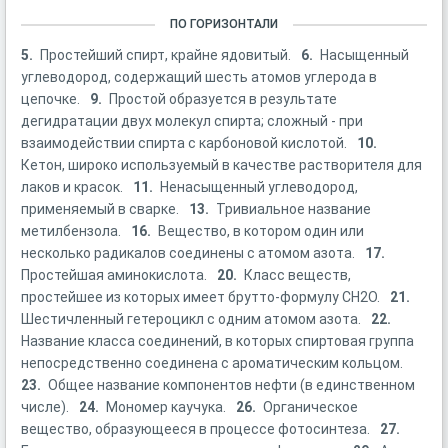
ПО ГОРИЗОНТАЛИ
5.
Простейший спирт, крайне ядовитый.
6.
Насыщенный
углеводород, содержащий шесть атомов углерода в
цепочке.
9.
Простой образуется в результате
дегидратации двух молекул спирта; сложный - при
взаимодействии спирта с карбоновой кислотой.
10.
Кетон, широко используемый в качестве растворителя для
лаков и красок.
11.
Ненасыщенный углеводород,
применяемый в сварке.
13.
Тривиальное название
метилбензола.
16.
Вещество, в котором один или
несколько радикалов соединены с атомом азота.
17.
Простейшая аминокислота.
20.
Класс веществ,
простейшее из которых имеет брутто-формулу СН2О.
21.
Шестичленный гетероцикл с одним атомом азота.
22.
Название класса соединений, в которых спиртовая группа
непосредственно соединена с ароматическим кольцом.
23.
Общее название компонентов нефти (в единственном
числе).
24.
Мономер каучука.
26.
Органическое
вещество, образующееся в процессе фотосинтеза.
27.