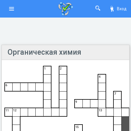
Вход
Органическая химия
1
2
4
6
7
9
11
12
13
15