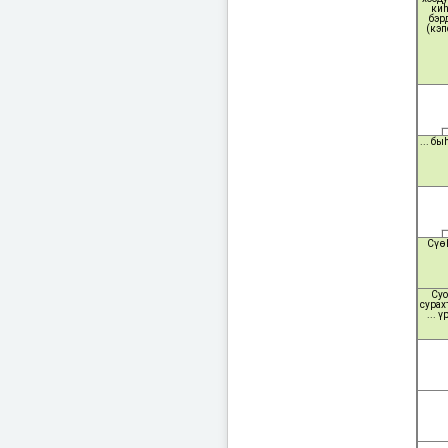
ки
бэр
(кэп
... б
Сүөһ
Су
сурах
... ү