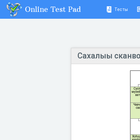
Online Test Pad
Тесты
Сахалыы сканв
Суот
музе
аат
Чаач
са
Хоһуу
хооду