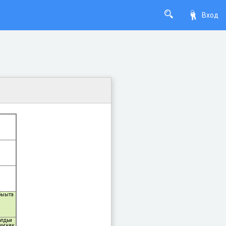
Вход
абыыта
лдьи
иҥник