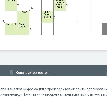
байҕалҕа
наада-
лаах.
...-суол
Сылгы
баһын
быата
Кэлтэгэй
Сиэн ...
...
(ырыаһыт)
Конструктор тестов
Конструктор опросов
Конструктор кроссвордов
ора и анализа информации о производительности и использовании
мая кнопку «Принять» или продолжая пользоваться сайтом, вы с