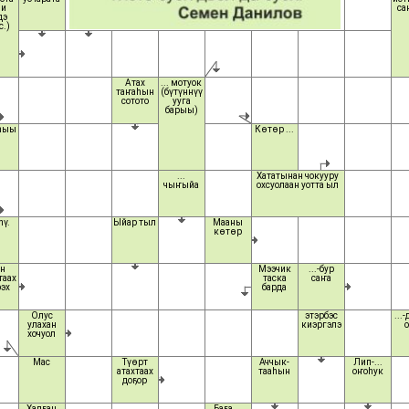
һи
са
дэ
с.)
Атах
... мотуок
таҥаһын
(бүтүннүү
сотото
ууга
барыы)
ыһыы
Көтөр ...
...
Хататынан чокууру
чыҥыйа
охсуолаан уотта ыл
ү.
Ыйар тыл
Мааны
көтөр
он
Мээчик
...-бур
таах
таска
саҥа
рэх
барда
Олус
этэрбэс
...
улахан
киэргэлэ
хочуол
Мас
Түөрт
Аччык-
Лип-...
атахтаах
тааһын
оҥоһук
доҕор
Халҕан
Баҕа ...