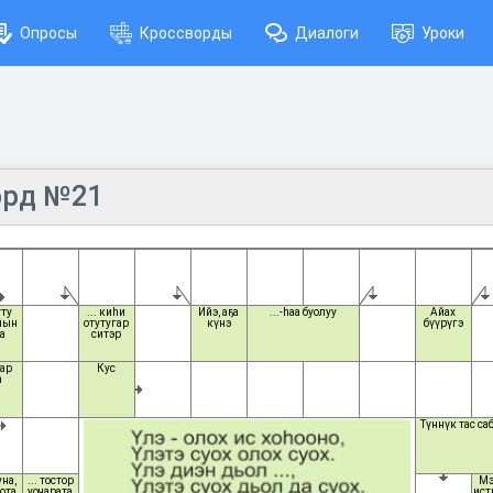
Опросы
Кроссворды
Диалоги
Уроки
орд №21
ту
... киһи
Ийэ, аҕа
...-һаа буолуу
Айах
йын
отутугар
күнэ
бүүрүгэ
а
ситэр
ар
Кус
а
Түннүк тас с
на,
... тостор
Мэ
ота
уочарата
ист