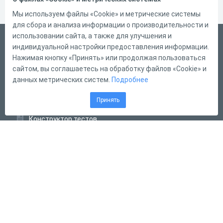
Мы используем файлы «Cookie» и метрические системы
для сбора и анализа информации о производительности и
использовании сайта, а также для улучшения и
Русский
индивидуальной настройки предоставления информации.
Справка
Нажимая кнопку «Принять» или продолжая пользоваться
сайтом, вы соглашаетесь на обработку файлов «Cookie» и
Форма обратной связи
данных метрических систем.
Подробнее
Контакты
Принять
Тарифы
Конструктор тестов
Конструктор опросов
Конструктор кроссвордов
Диалоговые тренажёры
Комплексные задания
Система Дистанционного Обучения