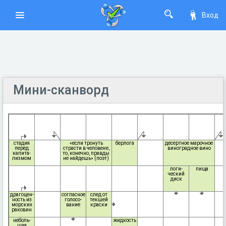
Вход
Мини-сканворд
стадия
«если тронуть
берлога
десертное марочное
перед
страсти в человеке,
виноградное вино
капита-
то, конечно, правды
лизмом
не найдешь» (поэт)
логи-
пища
ческий
диск
драгоцен-
согласное
след от
ность из
голосо-
текшей
морских
вание
краски
раковин
неболь-
жидкость
шая