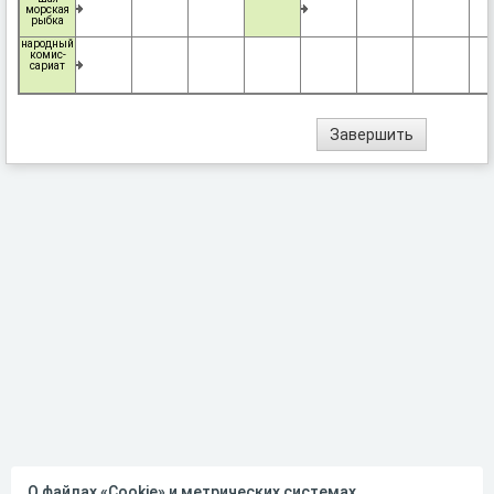
морская
рыбка
народный
комис-
сариат
О файлах «Cookie» и метрических системах