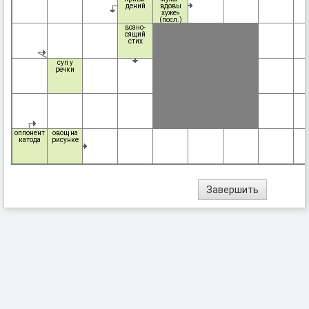
дений
вдовы
хуже»
(посл.)
возно-
сящий
стих
суп у
речки
оппонент
овощ на
катода
рисунке