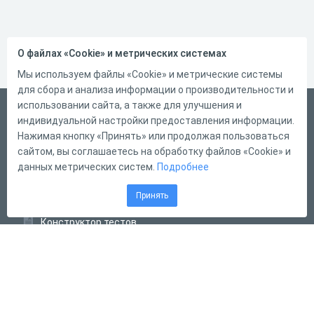
О файлах «Cookie» и метрических системах
Мы используем файлы «Cookie» и метрические системы
для сбора и анализа информации о производительности и
использовании сайта, а также для улучшения и
Русский
индивидуальной настройки предоставления информации.
Справка
Нажимая кнопку «Принять» или продолжая пользоваться
сайтом, вы соглашаетесь на обработку файлов «Cookie» и
Форма обратной связи
данных метрических систем.
Подробнее
Контакты
Принять
Тарифы
Конструктор тестов
Конструктор опросов
Конструктор кроссвордов
Диалоговые тренажёры
Комплексные задания