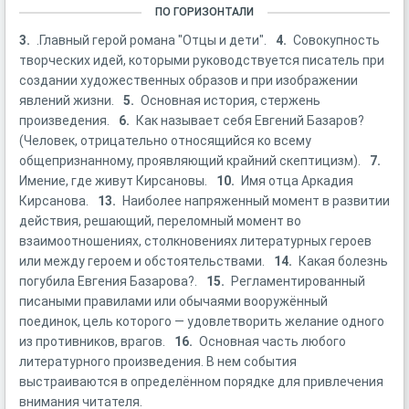
ПО ГОРИЗОНТАЛИ
3.
.Главный герой романа "Отцы и дети".
4.
Совокупность
творческих идей, которыми руководствуется писатель при
создании художественных образов и при изображении
явлений жизни.
5.
Основная история, стержень
произведения.
6.
Как называет себя Евгений Базаров?
(Человек, отрицательно относящийся ко всему
общепризнанному, проявляющий крайний скептицизм).
7.
Имение, где живут Кирсановы.
10.
Имя отца Аркадия
Кирсанова.
13.
Наиболее напряженный момент в развитии
действия, решающий, переломный момент во
взаимоотношениях, столкновениях литературных героев
или между героем и обстоятельствами.
14.
Какая болезнь
погубила Евгения Базарова?.
15.
Регламентированный
писаными правилами или обычаями вооружённый
поединок, цель которого — удовлетворить желание одного
из противников, врагов.
16.
Основная часть любого
литературного произведения. В нем события
выстраиваются в определённом порядке для привлечения
внимания читателя.