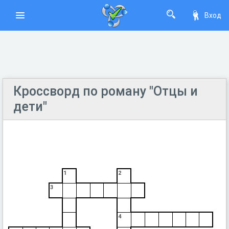
Вход
Кроссворд по роману "Отцы и
дети"
1
2
3
4