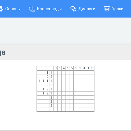
Опросы
Кроссворды
Диалоги
Уроки
да
3
1
4
1
5
5
1
4
1
3
1
1
2
2
1
1
1
1
2
2
1
2
1
1
2
1
2
2
2