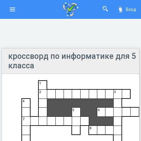
Вход
кроссворд по информатике для 5
класса
1
2
3
4
5
6
7
8