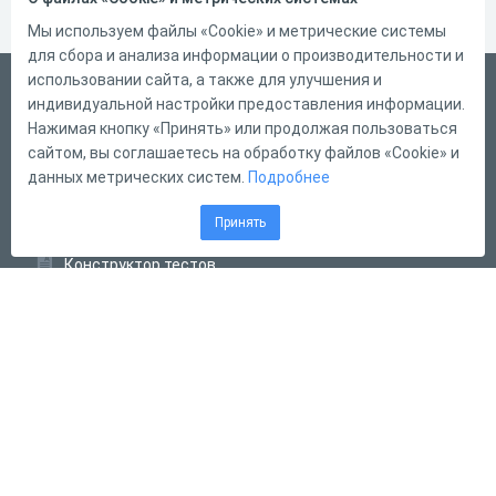
Мы используем файлы «Cookie» и метрические системы
для сбора и анализа информации о производительности и
использовании сайта, а также для улучшения и
Русский
индивидуальной настройки предоставления информации.
Справка
Нажимая кнопку «Принять» или продолжая пользоваться
сайтом, вы соглашаетесь на обработку файлов «Cookie» и
Форма обратной связи
данных метрических систем.
Подробнее
Контакты
Принять
Тарифы
Конструктор тестов
Конструктор опросов
Конструктор кроссвордов
Диалоговые тренажёры
Комплексные задания
Система Дистанционного Обучения