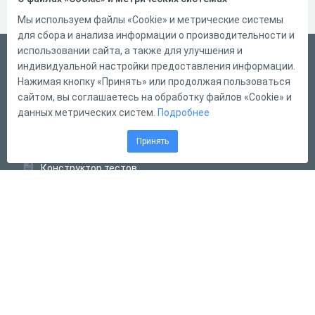
Мы используем файлы «Cookie» и метрические системы
для сбора и анализа информации о производительности и
использовании сайта, а также для улучшения и
Русский
индивидуальной настройки предоставления информации.
Справка
Нажимая кнопку «Принять» или продолжая пользоваться
сайтом, вы соглашаетесь на обработку файлов «Cookie» и
Форма обратной связи
данных метрических систем.
Подробнее
Контакты
Принять
Тарифы
Конструктор тестов
Конструктор опросов
Конструктор кроссвордов
Диалоговые тренажёры
Комплексные задания
Система Дистанционного Обучения