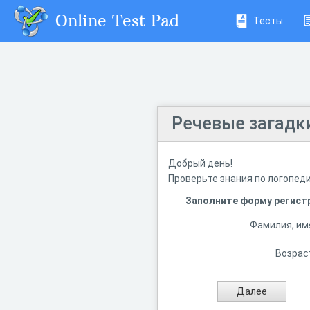
Online Test Pad
Тесты
Речевые загадк
Добрый день!
Проверьте
знания
по
логопеди
Заполните форму регист
Фамилия, им
Возрас