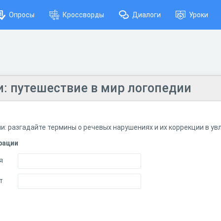
Опросы
Кроссворды
Диалоги
Уроки
и: путешествие в мир логопедии
и:
разгадайте
термины
о
речевых
нарушениях
и
их
коррекции
в
ув
рации
я
т