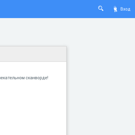
Вход
лекательном
сканворде!