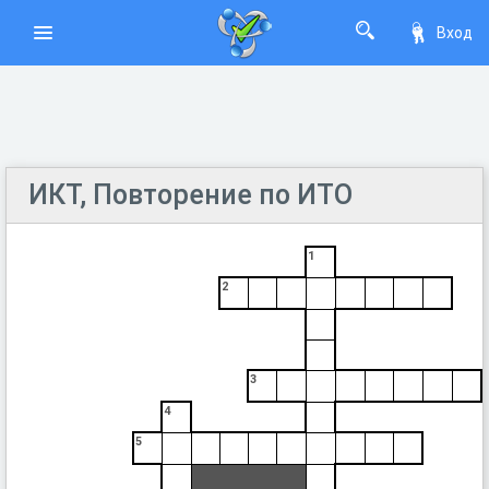
Вход
ИКТ, Повторение по ИТО
1
2
3
4
5