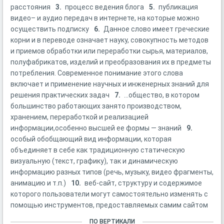
расстояния
3.
процесс ведения блога
5.
публикация
видео– и аудио передач в интернете, на которые можно
осуществить подписку
6.
Данное слово имеет греческие
корни и в переводе означает науку, совокупность методов
и приемов обработки или переработки сырья, материалов,
полуфабрикатов, изделий и преобразования их в предметы
потребления. Современное понимание этого слова
включает и применение научных и инженерных знаний для
решения практических задач
7.
...общество, в котором
большинство работающих занято производством,
хранением, переработкой и реализацией
информации,особенно высшей ее формы — знаний
9.
особый обобщающий вид информации, которая
объединяет в себе как традиционную статическую
визуальную (текст, графику), так и динамическую
информацию разных типов (речь, музыку, видео фрагменты,
анимацию и т.п.)
10.
веб-сайт, структуру и содержимое
которого пользователи могут самостоятельно изменять с
помощью инструментов, предоставляемых самим сайтом
ПО ВЕРТИКАЛИ