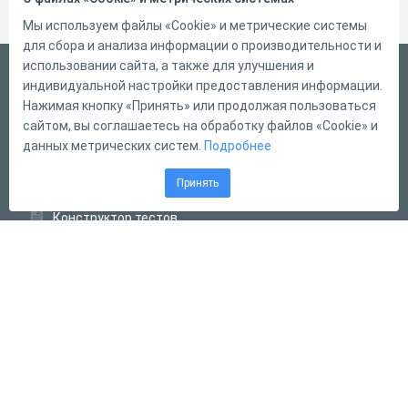
Мы используем файлы «Cookie» и метрические системы
для сбора и анализа информации о производительности и
использовании сайта, а также для улучшения и
Русский
индивидуальной настройки предоставления информации.
Справка
Нажимая кнопку «Принять» или продолжая пользоваться
сайтом, вы соглашаетесь на обработку файлов «Cookie» и
Форма обратной связи
данных метрических систем.
Подробнее
Контакты
Принять
Тарифы
Конструктор тестов
Конструктор опросов
Конструктор кроссвордов
Диалоговые тренажёры
Комплексные задания
Система Дистанционного Обучения