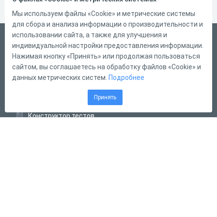
Мы используем файлы «Cookie» и метрические системы
для сбора и анализа информации о производительности и
использовании сайта, а также для улучшения и
Русский
индивидуальной настройки предоставления информации.
Справка
Нажимая кнопку «Принять» или продолжая пользоваться
сайтом, вы соглашаетесь на обработку файлов «Cookie» и
Форма обратной связи
данных метрических систем.
Подробнее
Контакты
Принять
Тарифы
Конструктор тестов
Конструктор опросов
Конструктор кроссвордов
Диалоговые тренажёры
Комплексные задания
Система Дистанционного Обучения