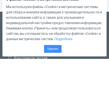
Мы используем файлы «Cookie» и метрические системы
для сбора и анализа информации о производительности и
использовании сайта, а также для улучшения и
Русский
индивидуальной настройки предоставления информации.
Справка
Нажимая кнопку «Принять» или продолжая пользоваться
сайтом, вы соглашаетесь на обработку файлов «Cookie» и
Форма обратной связи
данных метрических систем.
Подробнее
Контакты
Принять
Тарифы
Конструктор тестов
Конструктор опросов
Конструктор кроссвордов
Диалоговые тренажёры
Комплексные задания
Система Дистанционного Обучения