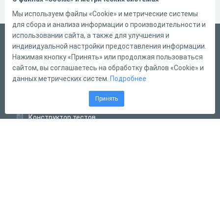
Мы используем файлы «Cookie» и метрические системы
для сбора и анализа информации о производительности и
использовании сайта, а также для улучшения и
Русский
индивидуальной настройки предоставления информации.
Справка
Нажимая кнопку «Принять» или продолжая пользоваться
сайтом, вы соглашаетесь на обработку файлов «Cookie» и
Форма обратной связи
данных метрических систем.
Подробнее
Контакты
Принять
Тарифы
Конструктор тестов
Конструктор опросов
Конструктор кроссвордов
Диалоговые тренажёры
Комплексные задания
Система Дистанционного Обучения