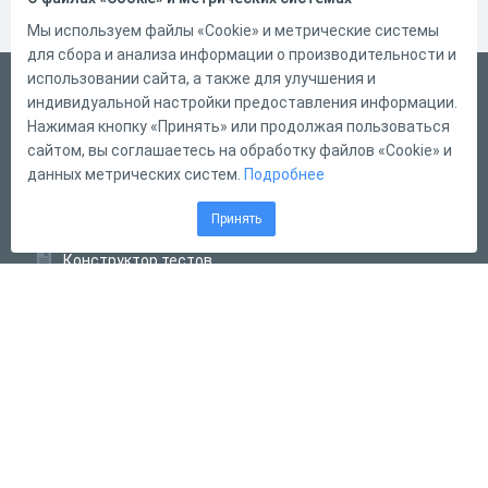
Мы используем файлы «Cookie» и метрические системы
для сбора и анализа информации о производительности и
использовании сайта, а также для улучшения и
Русский
индивидуальной настройки предоставления информации.
Справка
Нажимая кнопку «Принять» или продолжая пользоваться
сайтом, вы соглашаетесь на обработку файлов «Cookie» и
Форма обратной связи
данных метрических систем.
Подробнее
Контакты
Принять
Тарифы
Конструктор тестов
Конструктор опросов
Конструктор кроссвордов
Диалоговые тренажёры
Комплексные задания
Система Дистанционного Обучения