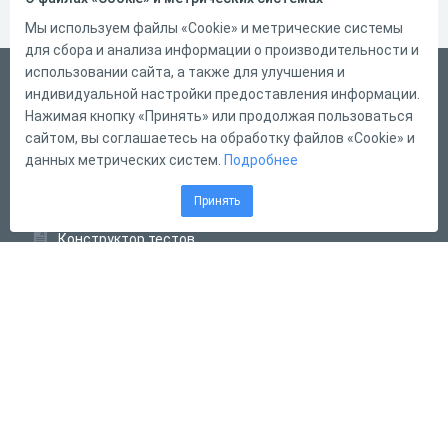
Мы используем файлы «Cookie» и метрические системы
для сбора и анализа информации о производительности и
использовании сайта, а также для улучшения и
Русский
индивидуальной настройки предоставления информации.
Справка
Нажимая кнопку «Принять» или продолжая пользоваться
сайтом, вы соглашаетесь на обработку файлов «Cookie» и
Форма обратной связи
данных метрических систем.
Подробнее
Контакты
Принять
Тарифы
Конструктор тестов
Конструктор опросов
Конструктор кроссвордов
Диалоговые тренажёры
Комплексные задания
Система Дистанционного Обучения