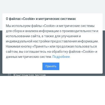
О файлах «Cookie» и метрических системах
Мы используем файлы «Cookie» и метрические системы
для сбора и анализа информации о производительности и
использовании сайта, а также для улучшения и
Русский
индивидуальной настройки предоставления информации.
Справка
Нажимая кнопку «Принять» или продолжая пользоваться
сайтом, вы соглашаетесь на обработку файлов «Cookie» и
Форма обратной связи
данных метрических систем.
Подробнее
Контакты
Принять
Тарифы
Конструктор тестов
Конструктор опросов
Конструктор кроссвордов
Диалоговые тренажёры