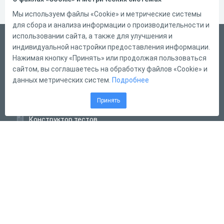
Мы используем файлы «Cookie» и метрические системы
для сбора и анализа информации о производительности и
использовании сайта, а также для улучшения и
Русский
индивидуальной настройки предоставления информации.
Справка
Нажимая кнопку «Принять» или продолжая пользоваться
сайтом, вы соглашаетесь на обработку файлов «Cookie» и
Форма обратной связи
данных метрических систем.
Подробнее
Контакты
Принять
Тарифы
Конструктор тестов
Конструктор опросов
Конструктор кроссвордов
Диалоговые тренажёры
Комплексные задания
Система Дистанционного Обучения