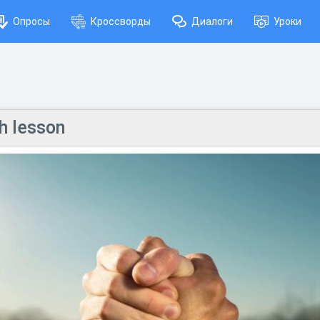
Опросы
Кроссворды
Диалоги
Уроки
sh lesson