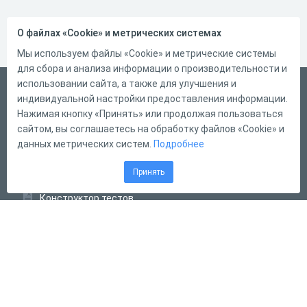
О файлах «Cookie» и метрических системах
Мы используем файлы «Cookie» и метрические системы
для сбора и анализа информации о производительности и
использовании сайта, а также для улучшения и
Русский
индивидуальной настройки предоставления информации.
Справка
Нажимая кнопку «Принять» или продолжая пользоваться
сайтом, вы соглашаетесь на обработку файлов «Cookie» и
Форма обратной связи
данных метрических систем.
Подробнее
Контакты
Принять
Тарифы
Конструктор тестов
Конструктор опросов
Конструктор кроссвордов
Диалоговые тренажёры
Комплексные задания