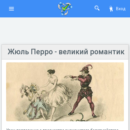
Вход
Жюль Перро - великий романтик