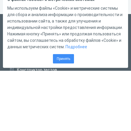
Мы используем файлы «Cookie» и метрические системы
для сбора и анализа информации о производительности и
использовании сайта, а также для улучшения и
Русский
индивидуальной настройки предоставления информации.
Справка
Нажимая кнопку «Принять» или продолжая пользоваться
сайтом, вы соглашаетесь на обработку файлов «Cookie» и
Форма обратной связи
данных метрических систем.
Подробнее
Контакты
Принять
Тарифы
Конструктор тестов
Конструктор опросов
Конструктор кроссвордов
Диалоговые тренажёры
Комплексные задания
Система Дистанционного Обучения