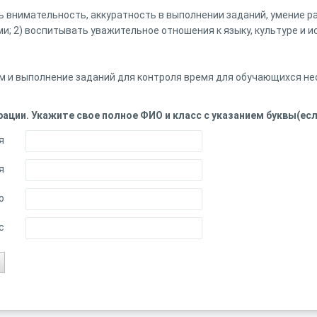
ь внимательность, аккуратность в выполнении заданий, умение р
; 2) воспитывать уважительное отношения к языку, культуре и ис
м и выполнение заданий для контроля время для обучающихся не
ации. Укажите свое полное ФИО и класс с указанием буквы(ес
я
я
о
с