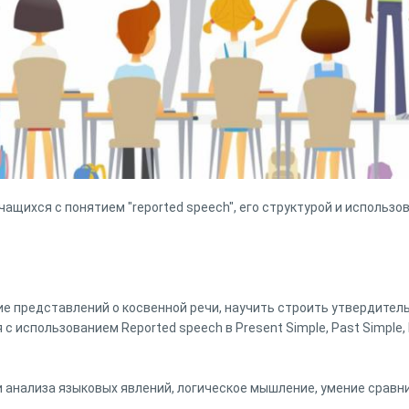
чащихся с понятием "reported speech", его структурой и использ
 представлений о косвенной речи, научить строить утвердител
 использованием Reported speech в Present Simple, Past Simple, F
 анализа языковых явлений, логическое мышление, умение сравн