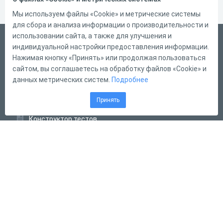
Мы используем файлы «Cookie» и метрические системы
для сбора и анализа информации о производительности и
использовании сайта, а также для улучшения и
Русский
индивидуальной настройки предоставления информации.
Справка
Нажимая кнопку «Принять» или продолжая пользоваться
сайтом, вы соглашаетесь на обработку файлов «Cookie» и
Форма обратной связи
данных метрических систем.
Подробнее
Контакты
Принять
Тарифы
Конструктор тестов
Конструктор опросов
Конструктор кроссвордов
Диалоговые тренажёры
Комплексные задания
Система Дистанционного Обучения