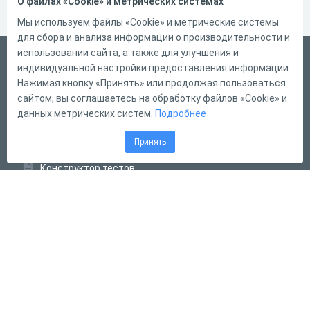
О файлах «Cookie» и метрических системах
Мы используем файлы «Cookie» и метрические системы
для сбора и анализа информации о производительности и
использовании сайта, а также для улучшения и
Русский
индивидуальной настройки предоставления информации.
Справка
Нажимая кнопку «Принять» или продолжая пользоваться
сайтом, вы соглашаетесь на обработку файлов «Cookie» и
Форма обратной связи
данных метрических систем.
Подробнее
Контакты
Принять
Тарифы
Конструктор тестов
Конструктор опросов
Конструктор кроссвордов
Диалоговые тренажёры
Комплексные задания
Система Дистанционного Обучения