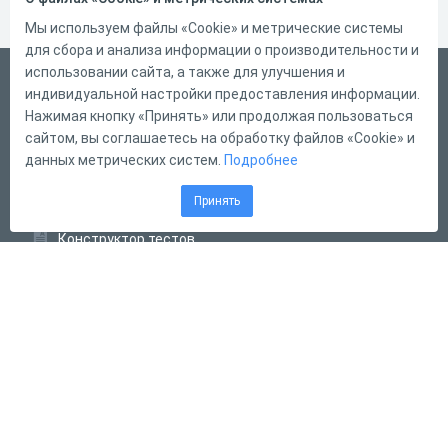
Мы используем файлы «Cookie» и метрические системы
для сбора и анализа информации о производительности и
использовании сайта, а также для улучшения и
Русский
индивидуальной настройки предоставления информации.
Справка
Нажимая кнопку «Принять» или продолжая пользоваться
сайтом, вы соглашаетесь на обработку файлов «Cookie» и
Форма обратной связи
данных метрических систем.
Подробнее
Контакты
Принять
Тарифы
Конструктор тестов
Конструктор опросов
Конструктор кроссвордов
Диалоговые тренажёры
Комплексные задания
Система Дистанционного Обучения