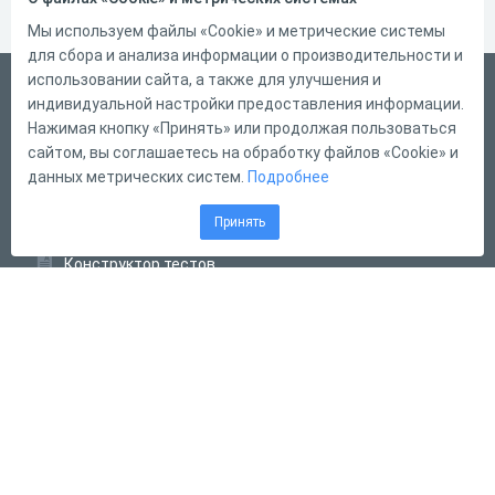
Мы используем файлы «Cookie» и метрические системы
для сбора и анализа информации о производительности и
использовании сайта, а также для улучшения и
Русский
индивидуальной настройки предоставления информации.
Справка
Нажимая кнопку «Принять» или продолжая пользоваться
сайтом, вы соглашаетесь на обработку файлов «Cookie» и
Форма обратной связи
данных метрических систем.
Подробнее
Контакты
Принять
Тарифы
Конструктор тестов
Конструктор опросов
Конструктор кроссвордов
Диалоговые тренажёры
Комплексные задания
Система Дистанционного Обучения