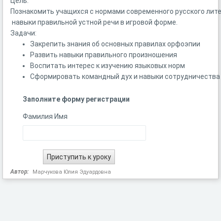
Цель:
Познакомить
учащихся
с
нормами
современного
русского
лите
навыки
правильной
устной
речи
в
игровой
форме.
Задачи:
Закрепить
знания
об
основных
правилах
орфоэпии
Развить
навыки
правильного
произношения
Воспитать
интерес
к
изучению
языковых
норм
Сформировать
командный
дух
и
навыки
сотрудничества
Заполните форму регистрации
Фамилия Имя
Автор:
Марчукова Юлия Эдуардовна