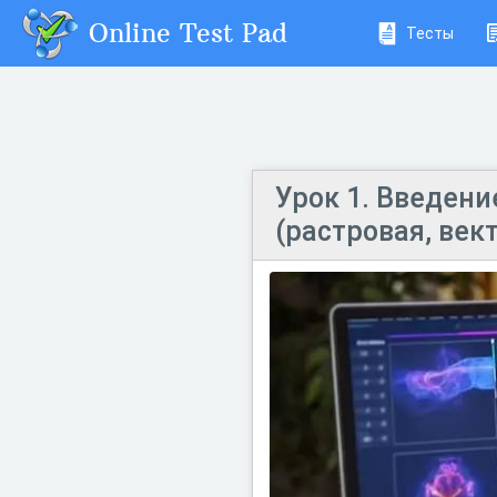
Online Test Pad
Тесты
Урок 1. Введени
(растровая, век