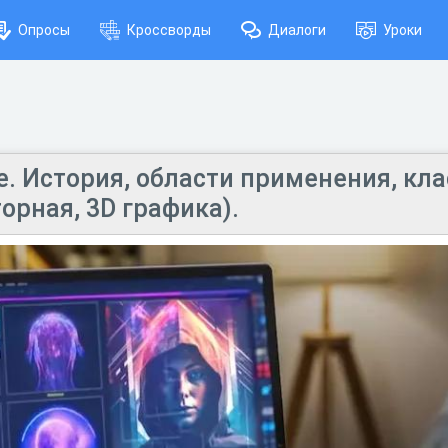
Опросы
Кроссворды
Диалоги
Уроки
е. История, области применения, кл
торная, 3D графика).