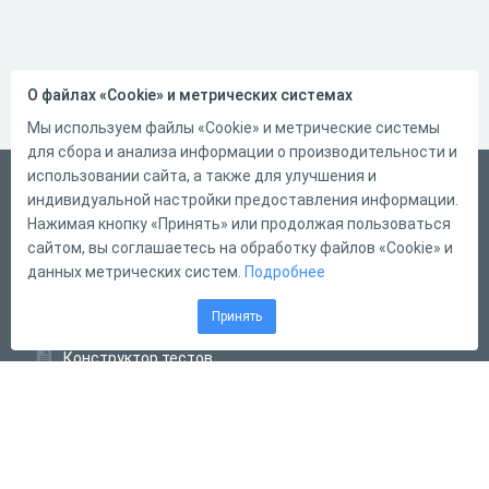
О файлах «Cookie» и метрических системах
Мы используем файлы «Cookie» и метрические системы
для сбора и анализа информации о производительности и
использовании сайта, а также для улучшения и
Русский
индивидуальной настройки предоставления информации.
Справка
Нажимая кнопку «Принять» или продолжая пользоваться
сайтом, вы соглашаетесь на обработку файлов «Cookie» и
Форма обратной связи
данных метрических систем.
Подробнее
Контакты
Принять
Тарифы
Конструктор тестов
Конструктор опросов
Конструктор кроссвордов
Диалоговые тренажёры