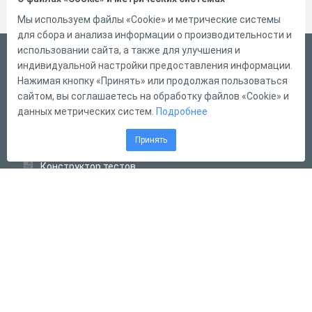
Мы используем файлы «Cookie» и метрические системы
для сбора и анализа информации о производительности и
использовании сайта, а также для улучшения и
Русский
индивидуальной настройки предоставления информации.
Справка
Нажимая кнопку «Принять» или продолжая пользоваться
сайтом, вы соглашаетесь на обработку файлов «Cookie» и
Форма обратной связи
данных метрических систем.
Подробнее
Контакты
Принять
Тарифы
Конструктор тестов
Конструктор опросов
Конструктор кроссвордов
Диалоговые тренажёры
Комплексные задания
Система Дистанционного Обучения