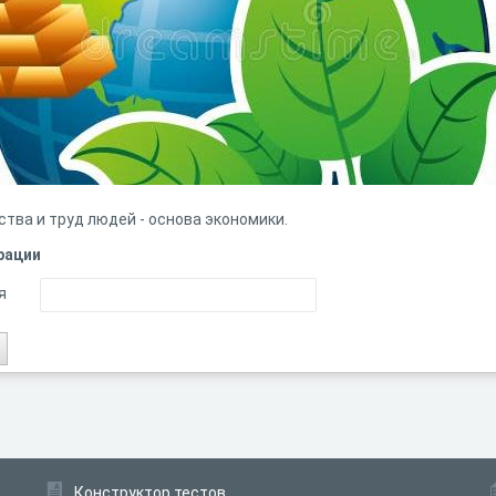
ства и труд людей - основа экономики.
рации
я
Конструктор тестов