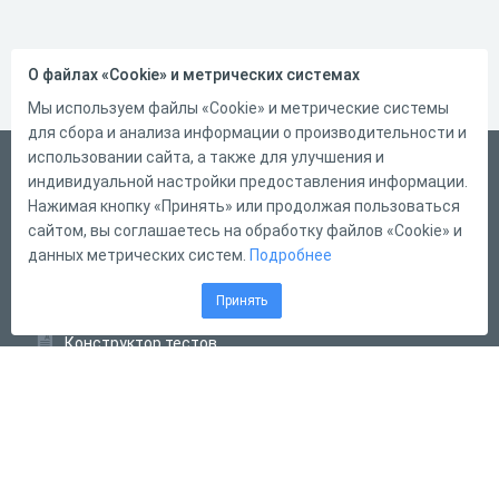
О файлах «Cookie» и метрических системах
Мы используем файлы «Cookie» и метрические системы
для сбора и анализа информации о производительности и
использовании сайта, а также для улучшения и
Русский
индивидуальной настройки предоставления информации.
Справка
Нажимая кнопку «Принять» или продолжая пользоваться
сайтом, вы соглашаетесь на обработку файлов «Cookie» и
Форма обратной связи
данных метрических систем.
Подробнее
Контакты
Принять
Тарифы
Конструктор тестов
Конструктор опросов
Конструктор кроссвордов
Диалоговые тренажёры
Комплексные задания