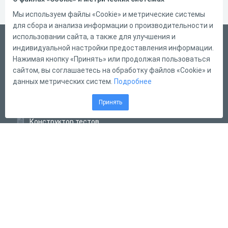
Мы используем файлы «Cookie» и метрические системы
для сбора и анализа информации о производительности и
использовании сайта, а также для улучшения и
Русский
индивидуальной настройки предоставления информации.
Справка
Нажимая кнопку «Принять» или продолжая пользоваться
сайтом, вы соглашаетесь на обработку файлов «Cookie» и
Форма обратной связи
данных метрических систем.
Подробнее
Контакты
Принять
Тарифы
Конструктор тестов
Конструктор опросов
Конструктор кроссвордов
Диалоговые тренажёры
Комплексные задания
Система Дистанционного Обучения