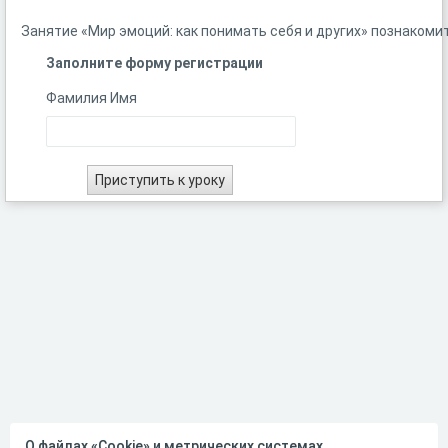
Занятие
«Мир
эмоций:
как
понимать
себя
и
других»
познакоми
Заполните форму регистрации
Фамилия Имя
О файлах «Cookie» и метрических системах